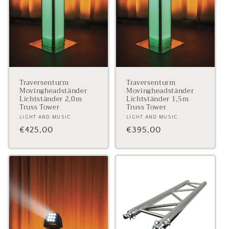
Traversenturm
Traversenturm
Movingheadständer
Movingheadständer
Lichtständer 2,0m
Lichtständer 1,5m
Truss Tower
Truss Tower
Anbieter:
LIGHT AND MUSIC
Anbieter:
LIGHT AND MUSIC
Normaler
€425,00
Normaler
€395,00
Preis
Preis