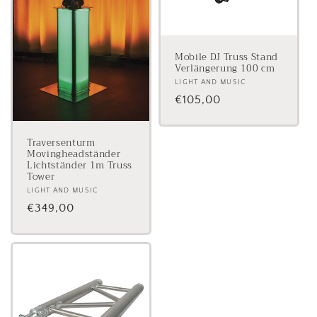
Mobile DJ Truss Stand
Verlängerung 100 cm
Anbieter:
LIGHT AND MUSIC
Normaler
€105,00
Preis
Traversenturm
Movingheadständer
Lichtständer 1m Truss
Tower
Anbieter:
LIGHT AND MUSIC
Normaler
€349,00
Preis