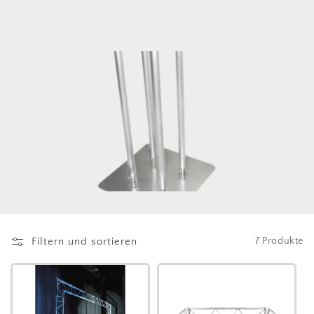
i
e
:
Filtern und sortieren
7 Produkte