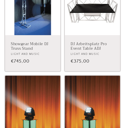
Showgear Mobile DJ
DJ Arbeitsplatz Pro
Truss Stand
Event Table ADJ
Anbieter:
LIGHT AND MUSIC
Anbieter:
LIGHT AND MUSIC
Normaler
€745,00
Normaler
€375,00
Preis
Preis