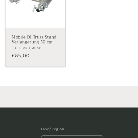
Mobile DJ Truss Stand
Verlängerung 50 cm
Anbieter:
LIGHT AND MUSIC
Normaler
€85,00
Preis
Land/Region