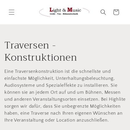
Direkt
zum
Inhalt
Warenkorb
K
Traversen -
a
Konstruktionen
t
Eine Traversenkonstruktion ist die schnellste und
e
einfachste Möglichkeit, Unterhaltungsbeleuchtung,
Audiosysteme und Spezialeffekte zu installieren. Sie
g
können sie an jedem Ort auf und um Bühnen, Messen
und anderen Veranstaltungsorten einsetzen. Bei Highlite
o
sorgen wir dafür, dass Sie unbegrenzte Möglichkeiten
r
haben, eine Traverse nach Ihren eigenen Wünschen an
Ihre Veranstaltung oder Location anzuschließen.