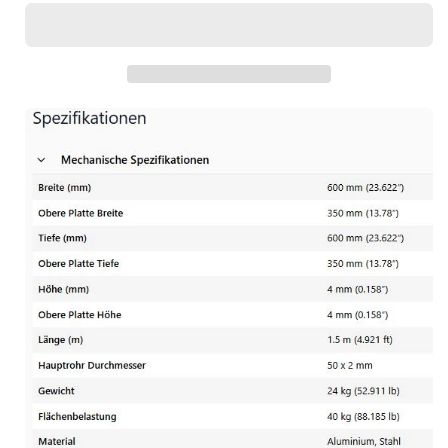
Movingheadständer
Movingheadständer
Lichtständer
Lichtständer
1,5m
1,5m
Truss
Truss
Tower
Tower