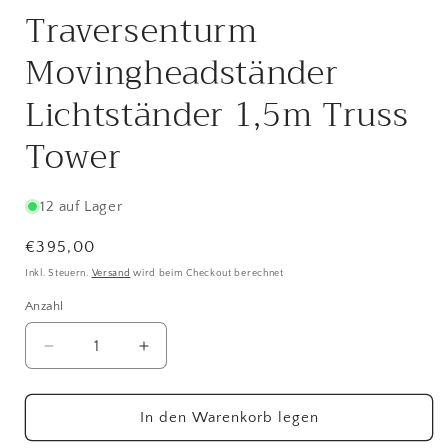
Traversenturm
Movingheadständer
Lichtständer 1,5m Truss
Tower
12 auf Lager
Normaler
€395,00
Preis
Inkl. Steuern.
Versand
wird beim Checkout berechnet
Anzahl
Anzahl
Verringere
Erhöhe
die
die
Menge
Menge
für
für
In den Warenkorb legen
Traversenturm
Traversenturm