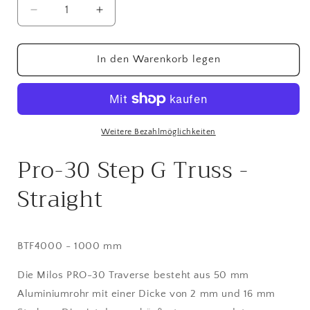
Verringere
Erhöhe
die
die
Menge
Menge
für
für
In den Warenkorb legen
2-
2-
Punkt
Punkt
Traverse
Traverse
50mm
50mm
Gerade
Gerade
Weitere Bezahlmöglichkeiten
100cm
100cm
Pro-30 Step G Truss -
Länge
Länge
G-
G-
Straight
Truss
Truss
BTF4000 - 1000 mm
Die Milos PRO-30 Traverse besteht aus 50 mm
Aluminiumrohr mit einer Dicke von 2 mm und 16 mm