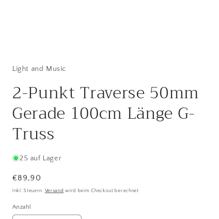
Medien
1
in
Modal
Light and Music
öffnen
2-Punkt Traverse 50mm
Gerade 100cm Länge G-
Truss
25 auf Lager
Normaler
€89,90
Preis
Inkl. Steuern.
Versand
wird beim Checkout berechnet
Anzahl
Anzahl