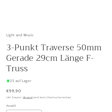
Medien
1
in
Modal
Light and Music
öffnen
3-Punkt Traverse 50mm
Gerade 29cm Länge F-
Truss
25 auf Lager
Normaler
€99,90
Preis
Inkl. Steuern.
Versand
wird beim Checkout berechnet
Anzahl
Anzahl