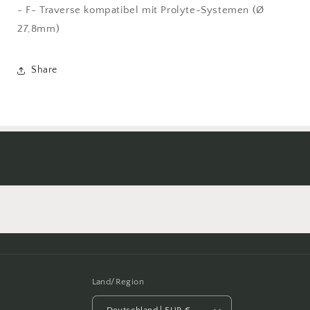
- F- Traverse kompatibel mit Prolyte-Systemen (Ø
27,8mm)
Share
Land/Region
Deutschland | EUR €