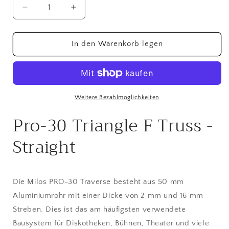
Verringere
Erhöhe
die
die
Menge
Menge
für
für
In den Warenkorb legen
3-
3-
Punkt
Punkt
Traverse
Traverse
50mm
50mm
Gerade
Gerade
Weitere Bezahlmöglichkeiten
29cm
29cm
Pro-30 Triangle F Truss -
Länge
Länge
F-
F-
Straight
Truss
Truss
Die Milos PRO-30 Traverse besteht aus 50 mm
Aluminiumrohr mit einer Dicke von 2 mm und 16 mm
Streben. Dies ist das am häufigsten verwendete
Bausystem für Diskotheken, Bühnen, Theater und viele