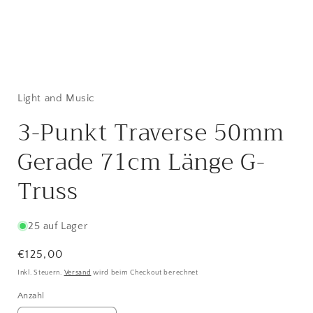
Medien
1
in
Modal
Light and Music
öffnen
3-Punkt Traverse 50mm
Gerade 71cm Länge G-
Truss
25 auf Lager
Normaler
€125,00
Preis
Inkl. Steuern.
Versand
wird beim Checkout berechnet
Anzahl
Anzahl