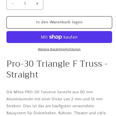
Verringere
Erhöhe
die
die
Menge
Menge
für
für
In den Warenkorb legen
3-
3-
Punkt
Punkt
Traverse
Traverse
50mm
50mm
Gerade
Gerade
Weitere Bezahlmöglichkeiten
71cm
71cm
Pro-30 Triangle F Truss -
Länge
Länge
G-
G-
Straight
Truss
Truss
Die Milos PRO-30 Traverse besteht aus 50 mm
Aluminiumrohr mit einer Dicke von 2 mm und 16 mm
Streben. Dies ist das am häufigsten verwendete
Bausystem für Diskotheken, Bühnen, Theater und viele