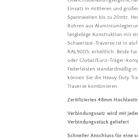
Gewichtsbelastungseigenschaft
Truss
Truss
Einsatz in mittleren und große
Spannweiten bis zu 20mtr. Her
Rohren aus Aluminiumlegierun
langlebige Konstruktion mit e
Schwerlast-Traverse ist in alu
RAL9005, erhältlich. Beide Far
oder Global/Euro-Träger-kompa
Federleisten standardmäßig in
können Sie die Heavy Duty Tra
Traverse kombinieren.
Zertifiziertes 48mm Hochlastt
Verbindungssatz wird mit jede
Verbindungsstück geliefert
Schneller Anschluss für eine 