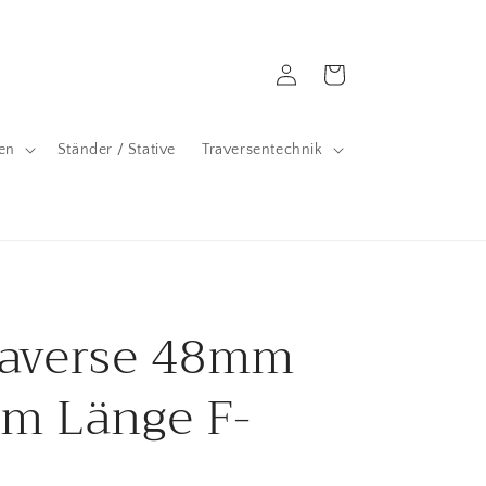
Einloggen
Warenkorb
en
Ständer / Stative
Traversentechnik
raverse 48mm
cm Länge F-