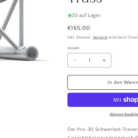
25 auf Lager
Normaler
€165,00
Preis
Inkl. Steuern.
Versand
wird beim Chec
Anzahl
Anzahl
Verringere
Erhöhe
die
die
Menge
Menge
für
für
In den Waren
4-
4-
Punkt
Punkt
Traverse
Traverse
48mm
48mm
Gerade
Gerade
Weitere Bezahl
50cm
50cm
Länge
Länge
Der Pro-30 Schwerlast-Traver
F-
F-