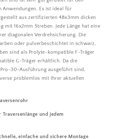
en und ist sehr gut gerüstet für den
n Anwendungen. Es ist ideal für
gestellt aus zertifizierten 48x3mm dicken
g mit 16x2mm Streben. Jede Länge hat eine
iner diagonalen Verdrehsicherung. Die
farben oder pulverbeschichtet in schwarz,
ben sind als Prolyte-kompatible F-Träger
tible G-Träger erhältlich. Da die
 Pro-30-Ausführung ausgeführt sind,
verse problemlos mit Ihrer aktuellen
raversenrohr
r Traversenlänge und jedem
schnelle, einfache und sichere Montage