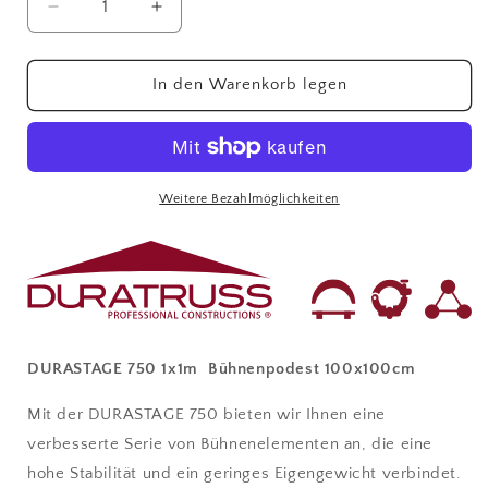
Verringere
Erhöhe
die
die
Menge
Menge
für
für
In den Warenkorb legen
Bühnenpodest
Bühnenpodest
1,0x1,0m
1,0x1,0m
Wetterfest
Wetterfest
/
/
Outdoor
Outdoor
Weitere Bezahlmöglichkeiten
DURASTAGE 750 1x1m Bühnenpodest 100x100cm
Mit der DURASTAGE 750 bieten wir Ihnen eine
verbesserte Serie von Bühnenelementen an, die eine
hohe Stabilität und ein geringes Eigengewicht verbindet.