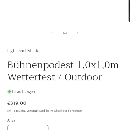
Medien
1
in
i
von
1
/
3
Modal
öffnen
ö
Light and Music
Bühnenpodest 1,0x1,0m
Wetterfest / Outdoor
18 auf Lager
Normaler
€319,00
Preis
Inkl. Steuern.
Versand
wird beim Checkout berechnet
Anzahl
Anzahl