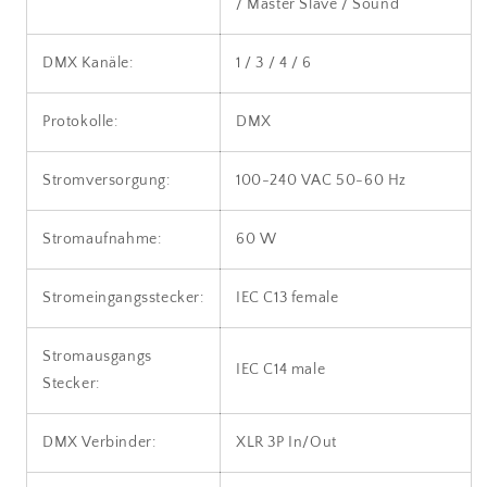
/ Master Slave / Sound
DMX Kanäle:
1 / 3 / 4 / 6
Protokolle:
DMX
Stromversorgung:
100-240 VAC 50-60 Hz
Stromaufnahme:
60 W
Stromeingangsstecker:
IEC C13 female
Stromausgangs
IEC C14 male
Stecker:
DMX Verbinder:
XLR 3P In/Out