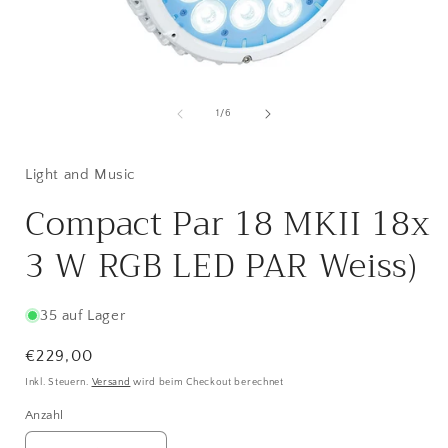
Medien
1
in
i
von
1
/
6
Modal
öffnen
ö
Light and Music
Compact Par 18 MKII 18x
3 W RGB LED PAR Weiss)
35 auf Lager
Normaler
€229,00
Preis
Inkl. Steuern.
Versand
wird beim Checkout berechnet
Anzahl
Anzahl