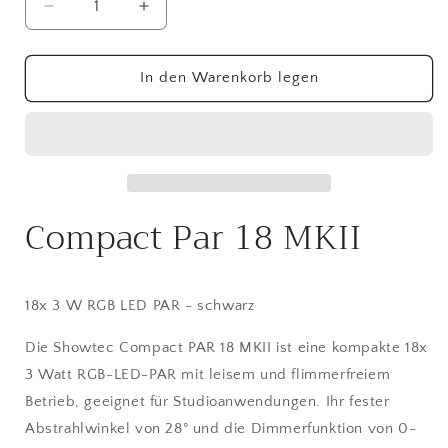
Verringere
Erhöhe
die
die
Menge
Menge
für
für
In den Warenkorb legen
Compact
Compact
Par
Par
18
18
MKII
MKII
18x
18x
3
3
Compact Par 18 MKII
W
W
RGB
RGB
LED
LED
PAR
PAR
18x 3 W RGB LED PAR - schwarz
Weiss)
Weiss)
Die Showtec Compact PAR 18 MKII ist eine kompakte 18x
3 Watt RGB-LED-PAR mit leisem und flimmerfreiem
Betrieb, geeignet für Studioanwendungen. Ihr fester
Abstrahlwinkel von 28° und die Dimmerfunktion von 0-