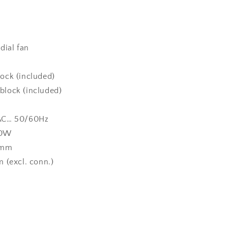
dial fan
ock (included)
block (included)
VAC… 50/60Hz
00W
4mm
m (excl. conn.)