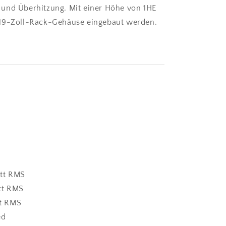
 und Überhitzung. Mit einer Höhe von 1HE
 19-Zoll-Rack-Gehäuse eingebaut werden.
tt RMS
tt RMS
t RMS
ed