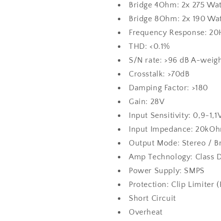
Bridge 4Ohm: 2x 275 Wa
Bridge 8Ohm: 2x 190 Wa
Frequency Response: 20
THD: <0.1%
S/N rate: >96 dB A-weig
Crosstalk: >70dB
Damping Factor: >180
Gain: 28V
Input Sensitivity: 0,9-1,1
Input Impedance: 20kO
Output Mode: Stereo / B
Amp Technology: Class 
Power Supply: SMPS
Protection: Clip Limiter (
Short Circuit
Overheat