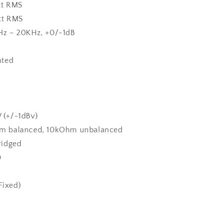
tt RMS
tt RMS
Hz – 20KHz, +0/-1dB
hted
V (+/-1dBv)
hm balanced, 10kOhm unbalanced
ridged
D
Fixed)