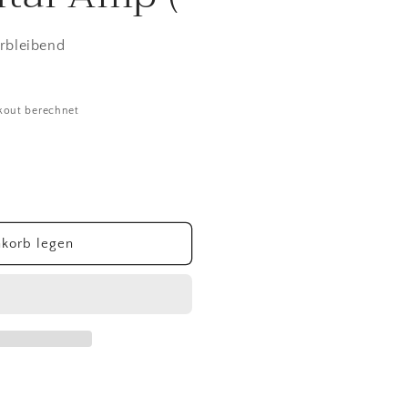
erbleibend
kout berechnet
korb legen