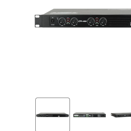
Medien
1
in
Modal
öffnen