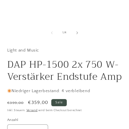
Medien
1
in
i
von
1
/
4
Modal
öffnen
ö
Light and Music
DAP HP-1500 2x 750 W-
Verstärker Endstufe Amp
Niedriger Lagerbestand: 4 verbleibend
Normaler
Verkaufspreis
€359,00
Sale
€399,00
Preis
Inkl. Steuern.
Versand
wird beim Checkout berechnet
Anzahl
Anzahl