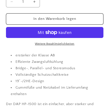
Verringere
Erhöhe
die
die
Menge
Menge
für
für
In den Warenkorb legen
DAP
DAP
HP-
HP-
1500
1500
2x
2x
750
750
Weitere Bezahlmöglichkeiten
W-
W-
Verstärker
Verstärker
erstärker der Klasse AB
Endstufe
Endstufe
Effiziente Zwangsluftkühlung
Amp
Amp
Bridge-, Parallel- und Stereomodus
Vollständige Schutzschaltkreise
19“-/2HE-Design
Gummifüße und Netzkabel im Lieferumfang
enthalten
Der DAP HP-1500 ist ein einfacher, aber starker und