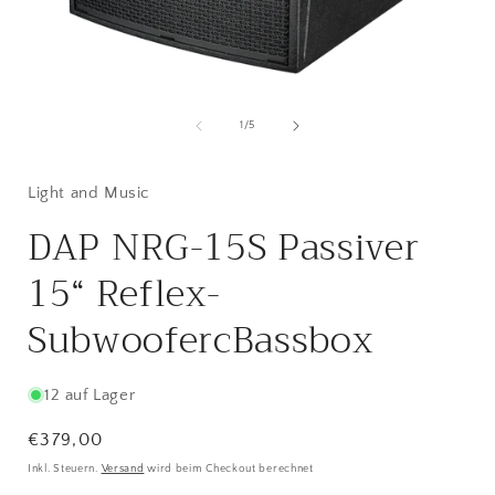
Medien
1
in
i
von
1
/
5
Modal
öffnen
ö
Light and Music
DAP NRG-15S Passiver
15“ Reflex-
SubwoofercBassbox
12 auf Lager
Normaler
€379,00
Preis
Inkl. Steuern.
Versand
wird beim Checkout berechnet