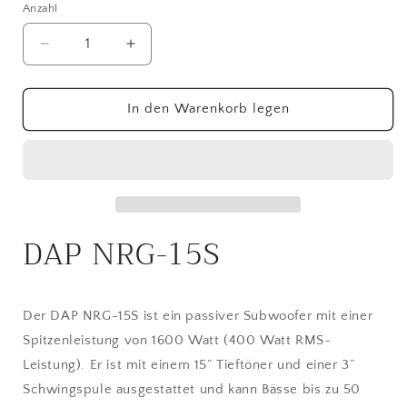
Anzahl
Anzahl
Verringere
Erhöhe
die
die
Menge
Menge
für
für
In den Warenkorb legen
DAP
DAP
NRG-
NRG-
15S
15S
Passiver
Passiver
15“
15“
Reflex-
Reflex-
DAP NRG-15S
SubwoofercBassbox
SubwoofercBassbox
Der DAP NRG-15S ist ein passiver Subwoofer mit einer
Spitzenleistung von 1600 Watt (400 Watt RMS-
Leistung). Er ist mit einem 15” Tieftöner und einer 3”
Schwingspule ausgestattet und kann Bässe bis zu 50