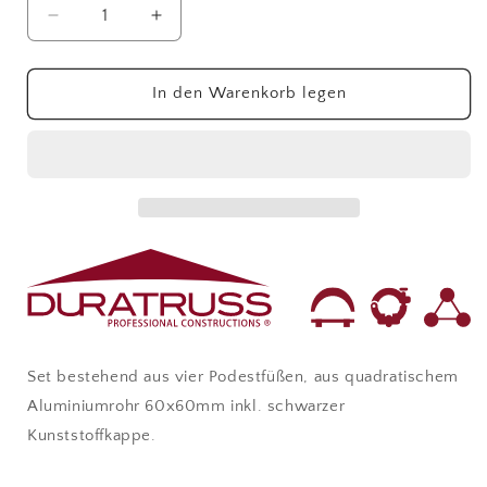
Verringere
Erhöhe
die
die
Menge
Menge
für
für
In den Warenkorb legen
DURASTAGE
DURASTAGE
750
750
Podestfüsse
Podestfüsse
Set
Set
60cm
60cm
(4
(4
pcs)
pcs)
Set bestehend aus vier Podestfüßen, aus quadratischem
Aluminiumrohr 60x60mm inkl. schwarzer
Kunststoffkappe.