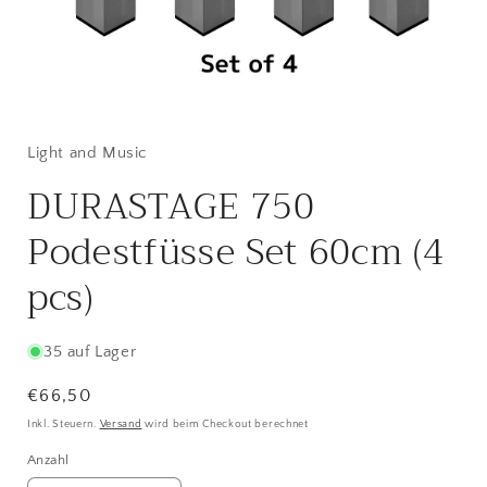
Medien
1
in
Modal
Light and Music
öffnen
DURASTAGE 750
Podestfüsse Set 60cm (4
pcs)
35 auf Lager
Normaler
€66,50
Preis
Inkl. Steuern.
Versand
wird beim Checkout berechnet
Anzahl
Anzahl