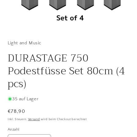
Medien
1
in
Modal
Light and Music
öffnen
DURASTAGE 750
Podestfüsse Set 80cm (4
pcs)
35 auf Lager
Normaler
€78,90
Preis
Inkl. Steuern.
Versand
wird beim Checkout berechnet
Anzahl
Anzahl