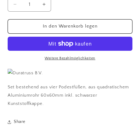
Verringere
Erhöhe
die
die
Menge
Menge
für
für
In den Warenkorb legen
DURASTAGE
DURASTAGE
750
750
Podestfüsse
Podestfüsse
Set
Set
80cm
80cm
Weitere Bezahlmöglichkeiten
(4
(4
pcs)
pcs)
Set bestehend aus vier Podestfüßen, aus quadratischem
Aluminiumrohr 60x60mm inkl. schwarzer
Kunststoffkappe.
Share