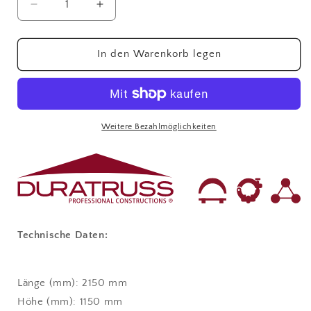
Verringere
Erhöhe
die
die
Menge
Menge
für
für
In den Warenkorb legen
Transportwagen
Transportwagen
für
für
10
10
Bühnenpodeste
Bühnenpodeste
Weitere Bezahlmöglichkeiten
Technische Daten:
Länge (mm): 2150 mm
Höhe (mm): 1150 mm