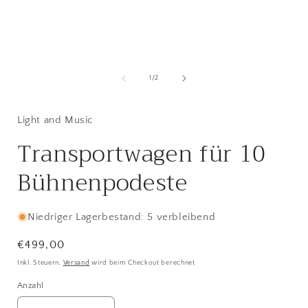
Medien
1
in
i
von
1
/
2
Modal
öffnen
ö
Light and Music
Transportwagen für 10
Bühnenpodeste
Niedriger Lagerbestand: 5 verbleibend
Normaler
€499,00
Preis
Inkl. Steuern.
Versand
wird beim Checkout berechnet
Anzahl
Anzahl