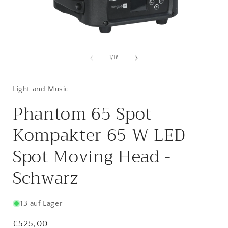
Medien
1
in
i
von
1
/
16
Modal
öffnen
ö
Light and Music
Phantom 65 Spot
Kompakter 65 W LED
Spot Moving Head -
Schwarz
13 auf Lager
Normaler
€525,00