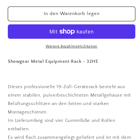
die
die
Menge
Menge
für
für
In den Warenkorb legen
Serverschrank
Serverschrank
40
40
HE
HE
Rack
Rack
Weitere Bezahlmöglichkeiten
Showgear Metal Equipment Rack - 32HE
Dieses professionelle 19-Zoll-Geräterack besteht aus
einem stabilen, pulverbeschichteten Metallgehäuse mit
Belüftungsschlitzen an den Seiten und starken
Montageschienen.
Im Lieferumfang sind vier Gummifüße und Rollen
enthalten.
Es wird flach zusammengelegt geliefert und ist mit dem