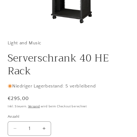
Medien
1
in
Modal
Light and Music
öffnen
Serverschrank 40 HE
Rack
Niedriger Lagerbestand: 5 verbleibend
Normaler
€295,00
Preis
Inkl. Steuern.
Versand
wird beim Checkout berechnet
Anzahl
Anzahl
Verringere
Erhöhe