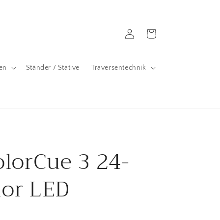
Einloggen
Warenkorb
en
Ständer / Stative
Traversentechnik
lorCue 3 24-
lor LED