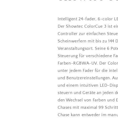
controller
controller
Intelligent 24-fader, 6-color L
Der Showtec ColorCue 3 ist ei
Controller zur einfachen Steu
Scheinwerfern mit bis zu 144 
Veranstaltungsort. Seine 6 Po
Steuerung für verschiedene F
Farben-RGBWA-UV. Der ColorCu
unter jedem Fader für die intel
und Benutzereinstellungen. Aus
und einem intuitiven LED-Disp
steuern und Geräte an jeden d
den Wechsel von Farben und Ef
Chases mit maximal 99 Schritt
Chase kann entweder im manu