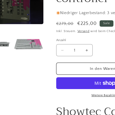
Niedriger Lagerbestand: 3 v
Normaler
Verkaufspreis
€225,00
€279,00
Sale
Preis
Inkl. Steuern.
Versand
wird beim Chec
Anzahl
Anzahl
Verringere
Erhöhe
die
die
Menge
Menge
für
für
In den Waren
Showtec
Showtec
ColorCue
ColorCue
3
3
24-
24-
fader,
fader,
Weitere Bezahl
6-
6-
Showtec C
color
color
LED
LED