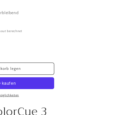
erbleibend
kout berechnet
korb legen
möglichkeiten
olorCue 3