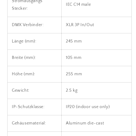
Stromausgangs
IEC C14 male
Stecker:
DMX Verbinder:
XLR 3P In/Out
Länge (mm):
245 mm
Breite (mm):
105 mm
Höhe (mm):
255 mm
Gewicht:
2.5 kg
IP-Schutzklasse:
IP20 (indoor use only)
Gehäusematerial:
Aluminum die-cast