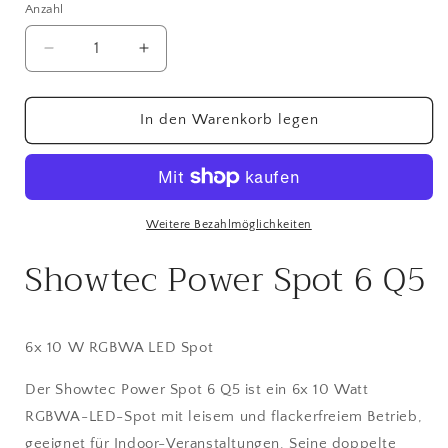
Anzahl
Anzahl
Verringere
Erhöhe
die
die
Menge
Menge
für
für
In den Warenkorb legen
Showtec
Showtec
Power
Power
Spot
Spot
6
6
Q5
Q5
Weitere Bezahlmöglichkeiten
6x
6x
Showtec Power Spot 6 Q5
10
10
W
W
RGBWA
RGBWA
LED
LED
6x 10 W RGBWA LED Spot
Spot
Spot
Der Showtec Power Spot 6 Q5 ist ein 6x 10 Watt
RGBWA-LED-Spot mit leisem und flackerfreiem Betrieb,
geeignet für Indoor-Veranstaltungen. Seine doppelte