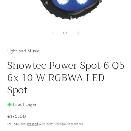
Medien
1
in
i
von
1
/
6
Modal
öffnen
ö
Light and Music
Showtec Power Spot 6 Q5
6x 10 W RGBWA LED
Spot
35 auf Lager
Normaler
€175,00
Preis
Inkl. Steuern.
Versand
wird beim Checkout berechnet