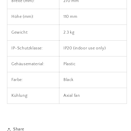
Breite (mm):
270 mm
Höhe (mm):
110 mm
Gewicht:
2.3 kg
IP-Schutzklasse:
IP20 (indoor use only)
Gehäusematerial:
Plastic
Farbe:
Black
Kühlung:
Axial fan
Share