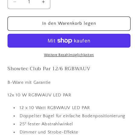
Verringere
Erhöhe
die
die
Menge
Menge
für
für
In den Warenkorb legen
Showtec
Showtec
Club
Club
Par
Par
12/6
12/6
RGBWAUV
RGBWAUV
Weitere Bezahlmöglichkeiten
Showtec Club Par 12/6 RGBWAUV
B-Ware mit Garantie
12x 10 W RGBWAUV LED PAR
12 x 10 Watt RGBWAUV LED PAR
Doppelter Bügel für einfache Bodenpositionierung
25° fester Abstrahlwinkel
Dimmer und Strobe-Effekte