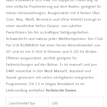
Watt RGBWAUV-LED-PAR mit doppelter Halterung für
eine einfache Positionierung auf dem Boden, geeignet für
Indoor-Veranstaltungen. Ausgestattet mit 6 Farben (Rot,
Grün, Blau, Weiß, Bernstein und Ultra-Violett) erzeugt er
einen wunderbar hellen Output, von subtilen
Pastelltönen bis hin zu kräftigen Sättigungsfarben,
Schwarzlicht und nahezu jeder Weißtemperatur. Der Club
Par 12/6 RGBWAUV hat einen festen Abstrahlwinkel von
25° und ist mit 0-100 % Dimmer und 0-20 Hz Strobe-
Effekten ausgestattet, perfekt geeignet für
Farbmischungen auf der Bühne. Er ist manuell und per
DMX steuerbar in den Modi Manuell, Autolauf und
Sound-gesteuert mit vielen verfügbaren integrierten
Programmen. Ein 1,5 m langes Netzkabel ist im
Lieferumfang enthalten.
Technische Daten:
Leuchtmittel Typ:
LED