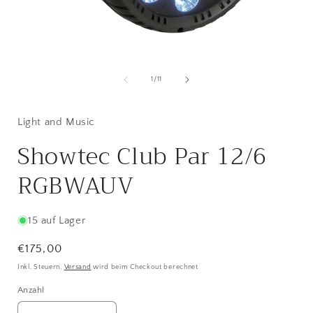
Medien
1
in
i
von
1
/
11
Modal
öffnen
ö
Light and Music
Showtec Club Par 12/6
RGBWAUV
15 auf Lager
Normaler
€175,00
Preis
Inkl. Steuern.
Versand
wird beim Checkout berechnet
Anzahl
Anzahl