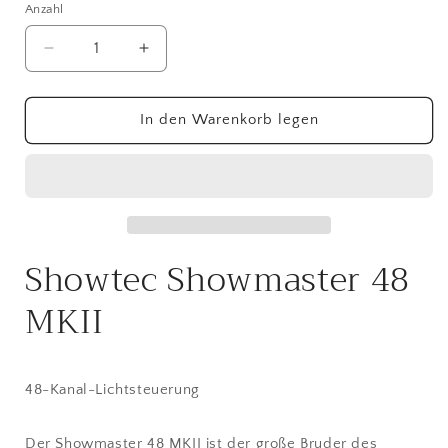
Anzahl
Anzahl
Verringere
Erhöhe
die
die
Menge
Menge
für
für
In den Warenkorb legen
Showtec
Showtec
Showmaster
Showmaster
48
48
MKII
MKII
48-
48-
Kanal-
Kanal-
Showtec Showmaster 48
Lichtsteuerung
Lichtsteuerung
MKII
48-Kanal-Lichtsteuerung
Der Showmaster 48 MKII ist der große Bruder des