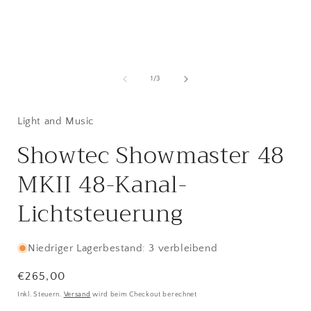
Medien
1
in
i
von
1
/
3
Modal
öffnen
ö
Light and Music
Showtec Showmaster 48
MKII 48-Kanal-
Lichtsteuerung
Niedriger Lagerbestand: 3 verbleibend
Normaler
€265,00
Preis
Inkl. Steuern.
Versand
wird beim Checkout berechnet