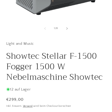
Medien
1
in
i
von
1
/
8
Modal
öffnen
ö
Light and Music
Showtec Stellar F-1500
Fogger 1500 W
Nebelmaschine Showtec
12 auf Lager
Normaler
€299,00
Preis
Inkl. Steuern.
Versand
wird beim Checkout berechnet