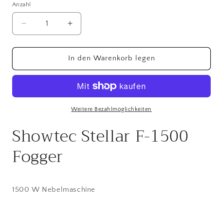
Anzahl
Anzahl
Verringere
Erhöhe
die
die
Menge
Menge
für
für
In den Warenkorb legen
Showtec
Showtec
Stellar
Stellar
F-
F-
1500
1500
Fogger
Fogger
Weitere Bezahlmöglichkeiten
1500
1500
Showtec Stellar F-1500
W
W
Nebelmaschine
Nebelmaschine
Fogger
Showtec
Showtec
1500 W Nebelmaschine